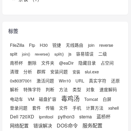
标签
FileZilla
Ftp
H30
锐捷
无线路由
join
reverse
split
js
容易错误
二级
join()
reverse()
split()
南桥杯
删除
文件夹
@eaDir
隐藏目录
占空间
清理
分析
群辉
安装问题
slui.exe
安装
0x803f7001
激活问题
Win10
URL
真实字符
还原
解析
特殊字符
判断
方法
类型
对象
速度解码
毒鸡汤
电动车
VM
磁盘扩容
Tomcat
白屏
登录问题
套件
传输
文件
手机
计算方法
xshell
Dell 720XD
python3
stema
蓝桥杯
ipmitool
DOS命令
服务配置
网络配置
错误解决