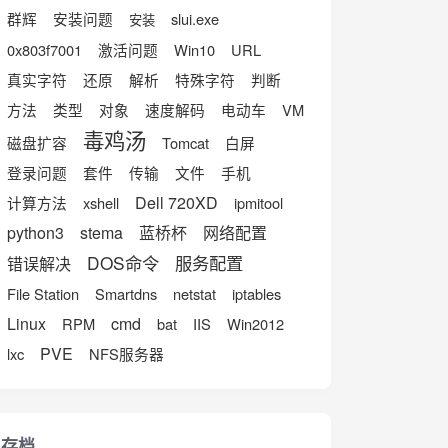
群辉
安装问题
slui.exe
安装
0x803f7001
激活问题
Win10
URL
真实字符
还原
解析
特殊字符
判断
方法
类型
对象
速度解码
电动车
VM
毒鸡汤
磁盘扩容
Tomcat
白屏
登录问题
套件
传输
文件
手机
Dell 720XD
计算方法
xshell
ipmitool
python3
stema
蓝桥杯
网络配置
DOS命令
服务配置
错误解决
File Station
Smartdns
netstat
iptables
Linux
cmd
RPM
bat
IIS
Win2012
PVE
lxc
NFS服务器
存档