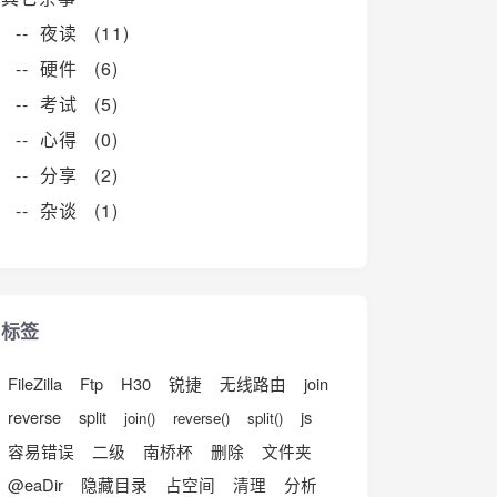
-- 夜读 (11)
-- 硬件 (6)
-- 考试 (5)
-- 心得 (0)
-- 分享 (2)
-- 杂谈 (1)
标签
FileZilla
Ftp
H30
锐捷
无线路由
join
reverse
split
js
join()
reverse()
split()
容易错误
二级
南桥杯
删除
文件夹
@eaDir
隐藏目录
占空间
清理
分析